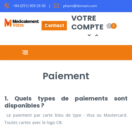
+84 (051) 909 26 00
phami@domain.com
VOTRE
COMPTE
Contact
0


Basculer la navigation
☰
Paiement
1. Quels types de paiements sont
disponibles ?
Le paiement par carte bleu de type : Visa ou Mastercard.
Toutes cartes avec le logo CB.