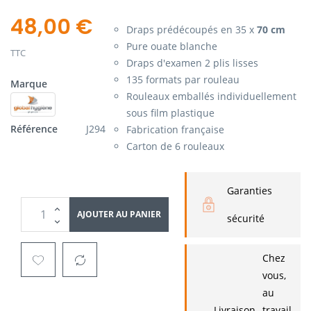
48,00 €
Draps prédécoupés en 35 x
70 cm
Pure ouate blanche
TTC
Draps d'examen 2 plis lisses
135 formats par rouleau
Marque
Rouleaux emballés individuellement
sous film plastique
Référence
J294
Fabrication française
Carton de 6 rouleaux
Garanties
AJOUTER AU PANIER
sécurité
Chez
vous,
au
Livraison
travail,