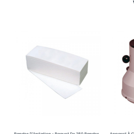
Bandes D'épilation - Paquet De 250 Bandes
Appareil À 