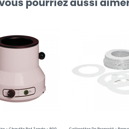
vous pourriez aussi aime
Cire - Chauffe Pot Tondo - 800
Collerettes De Propreté - Paqu