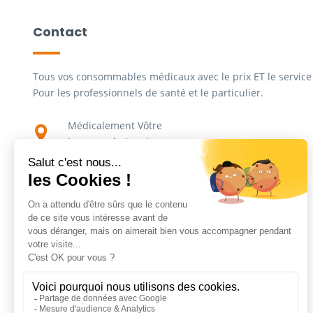
Contact
Tous vos consommables médicaux avec le prix ET le service 
Pour les professionnels de santé et le particulier.
Médicalement Vôtre
Impasse du Lavoir
ZAC du Carreau de la Mine
CS30695
13590 Meyreuil
04 91 02 06 17
contact@medicalement-votre.fr