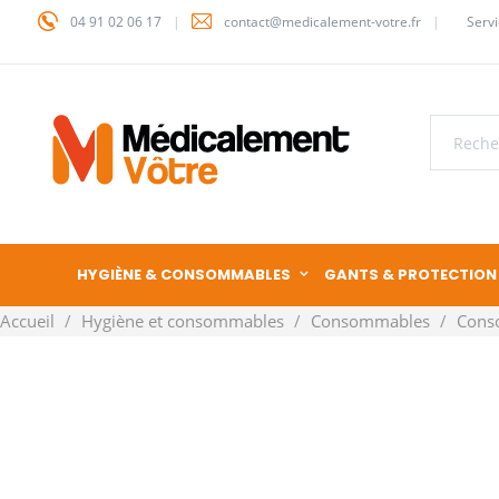
04 91 02 06 17
contact@medicalement-votre.fr
Servi
HYGIÈNE & CONSOMMABLES
GANTS & PROTECTION
Accueil
Hygiène et consommables
Consommables
Cons