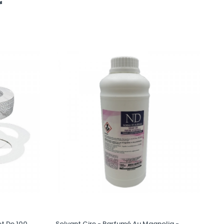
r
et De 100
Solvant Cire - Parfumé Au Magnolia -