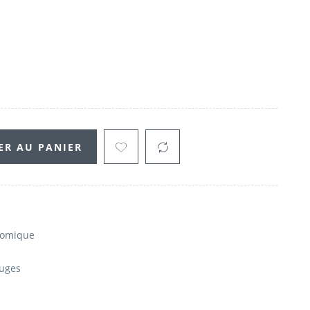
ER AU PANIER
nomique
ouges