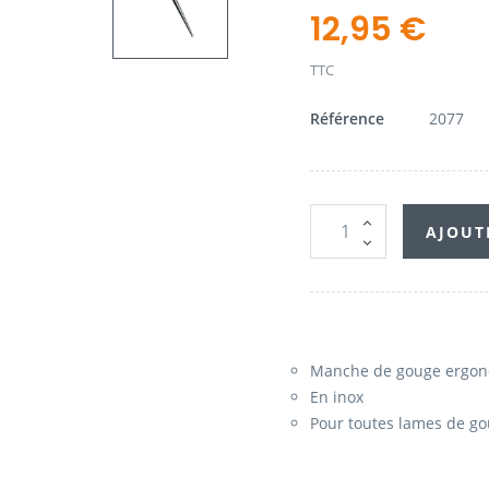
12,95 €
TTC
Référence
2077
AJOUT
Manche de gouge ergo
En inox
Pour toutes lames de g