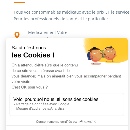
Tous vos consommables médicaux avec le prix ET le service 
Pour les professionnels de santé et le particulier.
Médicalement Vôtre
Impasse du Lavoir
ZAC du Carreau de la Mine
CS30695
13590 Meyreuil
04 91 02 06 17
contact@medicalement-votre.fr