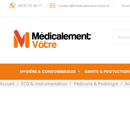
04 91 02 06 17
contact@medicalement-votre.fr
Servi
HYGIÈNE & CONSOMMABLES
GANTS & PROTECTION
Accueil
ECG & instrumentation
Pédicurie & Podologie
M