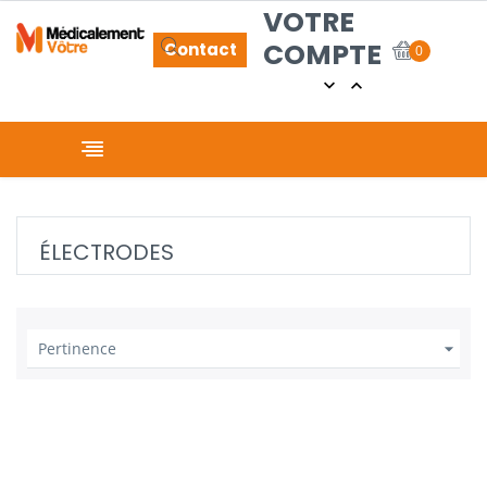
VOTRE
COMPTE
Contact
0


Basculer la navigation
☰
ÉLECTRODES

Pertinence