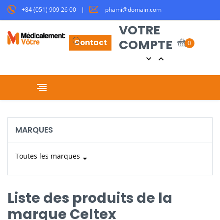
+84 (051) 909 26 00
phami@domain.com
VOTRE
COMPTE
Contact
0


Basculer la navigation
☰
MARQUES
Toutes les marques
arrow_drop_down
Liste des produits de la
marque Celtex