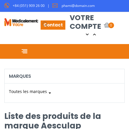
+84 (051) 909 26 00
phami@domain.com
VOTRE
COMPTE
Contact
0


Basculer la navigation
☰
MARQUES
Toutes les marques
arrow_drop_down
Liste des produits de la
marque Aesculap