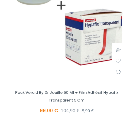
Pack Vercid By Dr Jouille 50 Ml + Film Adhésif Hypafix
Transparent 5 Cm
99,00 €
Prix de base
104,90 €
-5,90 €