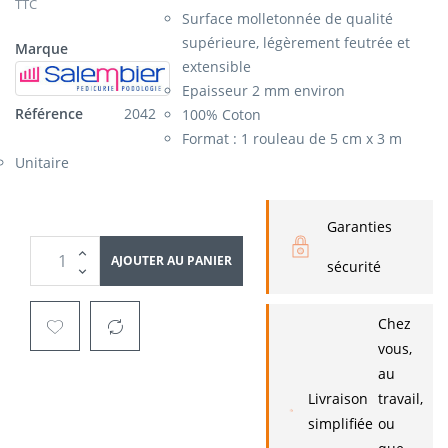
TTC
Surface molletonnée de qualité
supérieure, légèrement feutrée et
Marque
extensible
Epaisseur 2 mm environ
Référence
2042
100% Coton
Format : 1 rouleau de 5 cm x 3 m
Unitaire
Garanties
AJOUTER AU PANIER
sécurité
Chez
vous,
au
Livraison
travail,
simplifiée
ou