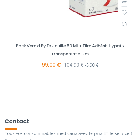
Pack Vercid By Dr Jouille 50 Ml + Film Adhésif Hypafix
Transparent 5 Cm
99,00 €
Prix de base
104,90 €
-5,90 €
Contact
Tous vos consommables médicaux avec le prix ET le service !