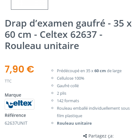
Drap d’examen gaufré - 35 x
60 cm - Celtex 62637 -
Rouleau unitaire
7,90 €
Prédécoupé en 35 x
60
cm
de large
Cellulose 100%
TTC
Gaufré collé
2 plis
Marque
142 formats
Rouleau emballé individuellement sous
Référence
film plastique
62637UNIT
Rouleau unitaire
Partagez ça: