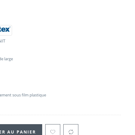
NIT
e large
lement sous film plastique
ER AU PANIER