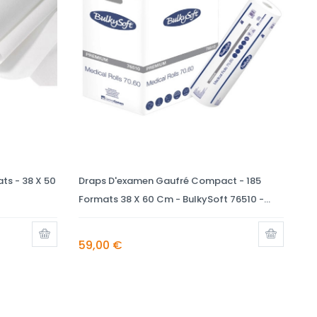
ts - 38 X 50
Draps D'examen Gaufré Compact - 185
Dr
Formats 38 X 60 Cm - BulkySoft 76510 -...
70
59,00 €
4