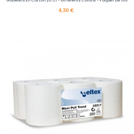
Gobelets En Carton 20 Cl - Différents Coloris - Paquet De 100
4,30 €