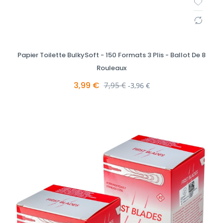
Papier Toilette BulkySoft - 150 Formats 3 Plis - Ballot De 8
Rouleaux
3,99 €
Prix de base
7,95 €
-3,96 €