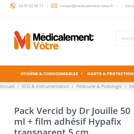
04 91 02 06 17
contact@medicalement-votre.fr
Servi
HYGIÈNE & CONSOMMABLES
GANTS & PROTECTION
Accueil
ECG & instrumentation
Pédicurie & Podologie
Ve
Pack Vercid by Dr Jouille 50
ml + film adhésif Hypafix
transparent 5 cm