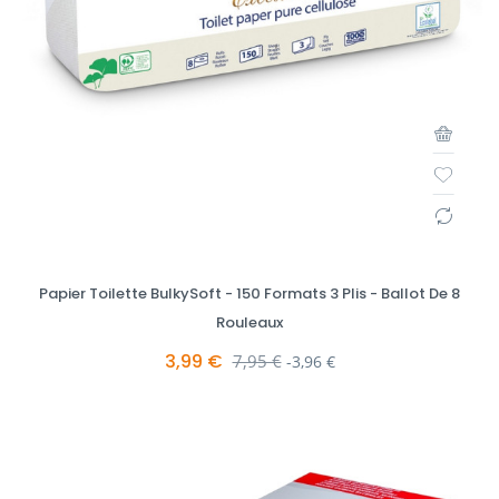
Papier Toilette BulkySoft - 150 Formats 3 Plis - Ballot De 8
Rouleaux
3,99 €
Prix de base
7,95 €
-3,96 €