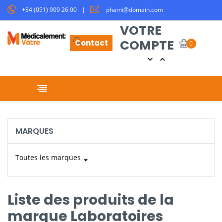
+84 (051) 909 26 00
phami@domain.com
VOTRE
COMPTE
Contact
0


Basculer la navigation
☰
MARQUES
Toutes les marques
arrow_drop_down
Liste des produits de la
marque Laboratoires